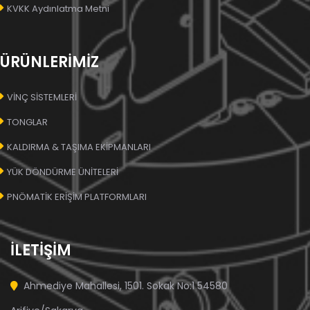
KVKK Aydınlatma Metni
ÜRÜNLERİMİZ
VİNÇ SİSTEMLERİ
TONGLAR
KALDIRMA & TAŞIMA EKİPMANLARI
YÜK DÖNDÜRME ÜNİTELERİ
PNÖMATİK ERİŞİM PLATFORMLARI
İLETİŞİM
Ahmediye Mahallesi, 1501. Sokak No:1 54580