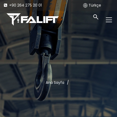
+90 264 275 20 01
Türkçe
/
Ana Sayfa