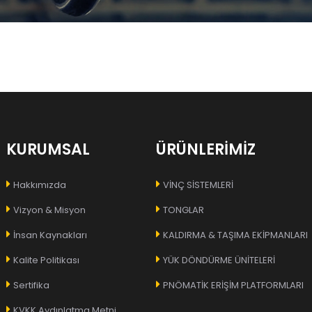
KURUMSAL
ÜRÜNLERİMİZ
Hakkımızda
VİNÇ SİSTEMLERİ
Vizyon & Misyon
TONGLAR
İnsan Kaynakları
KALDIRMA & TAŞIMA EKİPMANLARI
Kalite Politikası
YÜK DÖNDÜRME ÜNİTELERİ
Sertifika
PNÖMATİK ERİŞİM PLATFORMLARI
KVKK Aydınlatma Metni