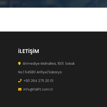
İLETİŞİM
Ahmediye Mahallesi, 1501. Sokak
No:1 54580 Arifiye/Sakarya
+90 264 275 20 01
info@falift.com.tr