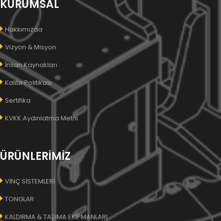
KURUMSAL
Hakkımızda
Vizyon & Misyon
İnsan Kaynakları
Kalite Politikası
Sertifika
KVKK Aydınlatma Metni
ÜRÜNLERİMİZ
VİNÇ SİSTEMLERİ
TONGLAR
KALDIRMA & TAŞIMA EKİPMANLARI