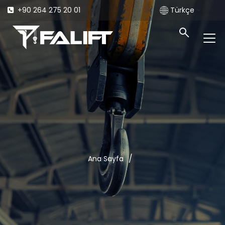
+90 264 275 20 01
Türkçe
/
Ana Sayfa