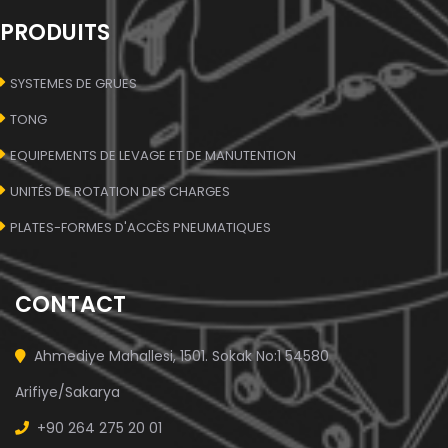
PRODUITS
SYSTEMES DE GRUES
TONG
EQUIPEMENTS DE LEVAGE ET DE MANUTENTION
UNITÉS DE ROTATION DES CHARGES
PLATES-FORMES D'ACCÈS PNEUMATIQUES
CONTACT
Ahmediye Mahallesi, 1501. Sokak No:1 54580
Arifiye/Sakarya
+90 264 275 20 01