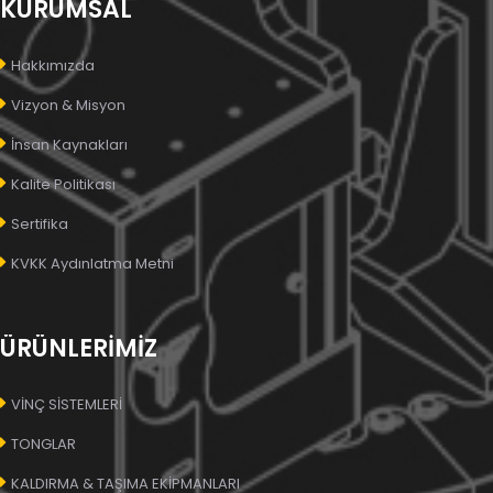
KURUMSAL
Hakkımızda
Vizyon & Misyon
İnsan Kaynakları
Kalite Politikası
Sertifika
KVKK Aydınlatma Metni
ÜRÜNLERİMİZ
VİNÇ SİSTEMLERİ
TONGLAR
KALDIRMA & TAŞIMA EKİPMANLARI