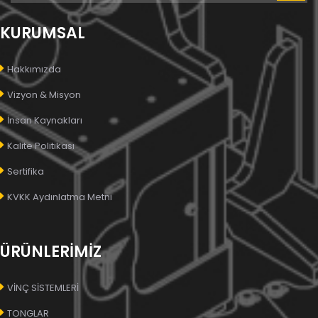
KURUMSAL
Hakkımızda
Vizyon & Misyon
İnsan Kaynakları
Kalite Politikası
Sertifika
KVKK Aydınlatma Metni
ÜRÜNLERİMİZ
VİNÇ SİSTEMLERİ
TONGLAR