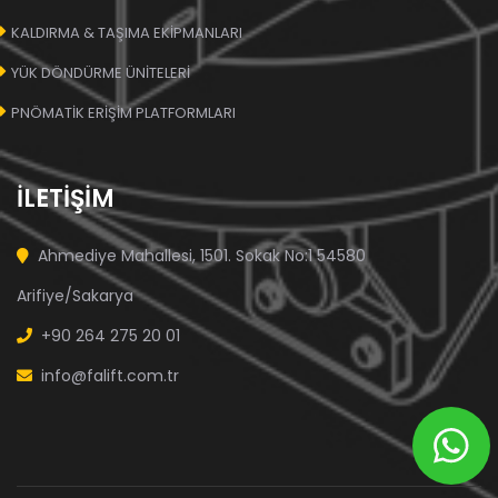
KALDIRMA & TAŞIMA EKİPMANLARI
YÜK DÖNDÜRME ÜNİTELERİ
PNÖMATİK ERİŞİM PLATFORMLARI
İLETİŞİM
Ahmediye Mahallesi, 1501. Sokak No:1 54580
Arifiye/Sakarya
+90 264 275 20 01
info@falift.com.tr