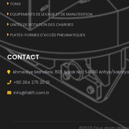
TONG
EQUIPEMENTS DE LEVAGE ET DE MANUTENTION
UNITÉS DE ROTATION DES CHARGES
PLATES-FORMES D'ACCÈS PNEUMATIQUES
CONTACT
Ahmediye Mahallesi, 1501. Sokak No:1 54580 Arifiye/Sakarya
+90 264 275 20 01
info@falift.com.tr
©2023 Tous droits réser