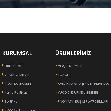
KURUMSAL
ÜRÜNLERİMİZ
Hakkımızda
VİNÇ SİSTEMLERİ
Vizyon & Misyon
TONGLAR
İnsan Kaynakları
KALDIRMA & TAŞIMA EKİPMANLARI
Kalite Politikası
YÜK DÖNDÜRME ÜNİTELERİ
Sertifika
PNÖMATİK ERİŞİM PLATFORMLARI
KVKK Aydınlatma Metni