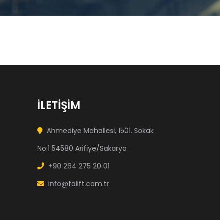
İLETİŞİM
Ahmediye Mahallesi, 1501. Sokak
No:1 54580 Arifiye/Sakarya
+90 264 275 20 01
info@falift.com.tr