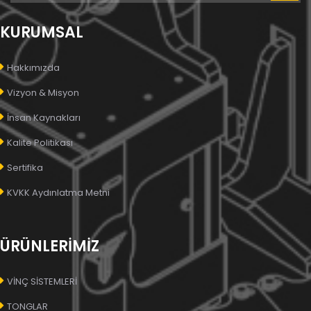
KURUMSAL
Hakkımızda
Vizyon & Misyon
İnsan Kaynakları
Kalite Politikası
Sertifika
KVKK Aydınlatma Metni
ÜRÜNLERİMİZ
VİNÇ SİSTEMLERİ
TONGLAR