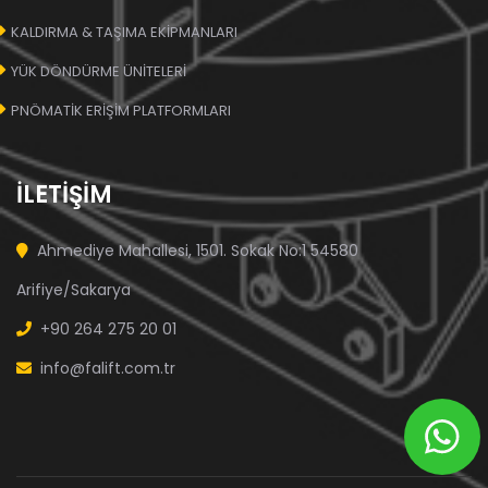
KALDIRMA & TAŞIMA EKİPMANLARI
YÜK DÖNDÜRME ÜNİTELERİ
PNÖMATİK ERİŞİM PLATFORMLARI
İLETİŞİM
Ahmediye Mahallesi, 1501. Sokak No:1 54580
Arifiye/Sakarya
+90 264 275 20 01
info@falift.com.tr