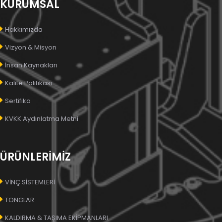
KURUMSAL
Hakkımızda
Vizyon & Misyon
İnsan Kaynakları
Kalite Politikası
Sertifika
KVKK Aydınlatma Metni
ÜRÜNLERİMİZ
VİNÇ SİSTEMLERİ
TONGLAR
KALDIRMA & TAŞIMA EKİPMANLARI