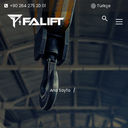
+90 264 275 20 01
Türkçe
/
Ana Sayfa