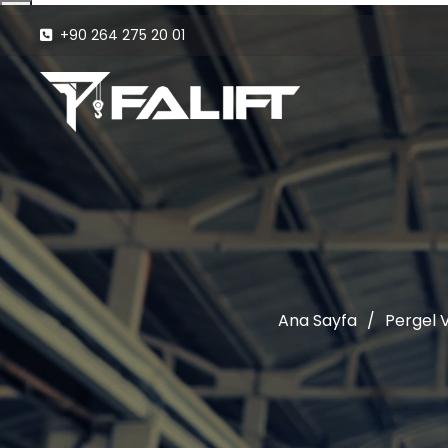
+90 264 275 20 01
Ana Sayfa
/
Pergel V