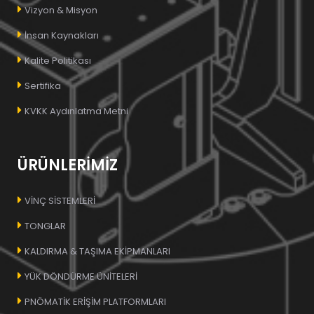
Vizyon & Misyon
İnsan Kaynakları
Kalite Politikası
Sertifika
KVKK Aydınlatma Metni
ÜRÜNLERİMİZ
VİNÇ SİSTEMLERİ
TONGLAR
KALDIRMA & TAŞIMA EKİPMANLARI
YÜK DÖNDÜRME ÜNİTELERİ
PNÖMATİK ERİŞİM PLATFORMLARI