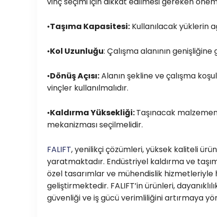
vinç seçimi için dikkat edilmesi gereken önemli 
•
Taşıma Kapasitesi:
Kullanılacak yüklerin a
•
Kol Uzunluğu
: Çalışma alanının genişliğine
•
Dönüş Açısı:
Alanın şekline ve çalışma koşul
vinçler kullanılmalıdır.
•
Kaldırma Yüksekliği:
Taşınacak malzemenin
mekanizması seçilmelidir.
FALIFT
, yenilikçi çözümleri, yüksek kaliteli ür
yaratmaktadır. Endüstriyel kaldırma ve taşım
özel tasarımlar ve mühendislik hizmetleriyle 
geliştirmektedir. FALIFT’in ürünleri, dayanıkl
güvenliği ve iş gücü verimliliğini artırmaya 