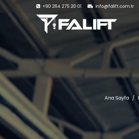
+90 264 275 20 01
info@falift.com.tr
Ana Sayfa
/