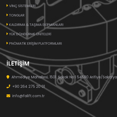
VİNÇ SİSTEMLERİ
TONGLAR
KALDIRMA & TAŞIMA EKİPMANLARI
YÜK DÖNDÜRME ÜNİTELERİ
PNÖMATİK ERİŞİM PLATFORMLARI
İLETİŞİM
Ahmediye Mahallesi, 1501. Sokak No:1 54580 Arifiye/Sakarya
+90 264 275 20 01
info@falift.com.tr