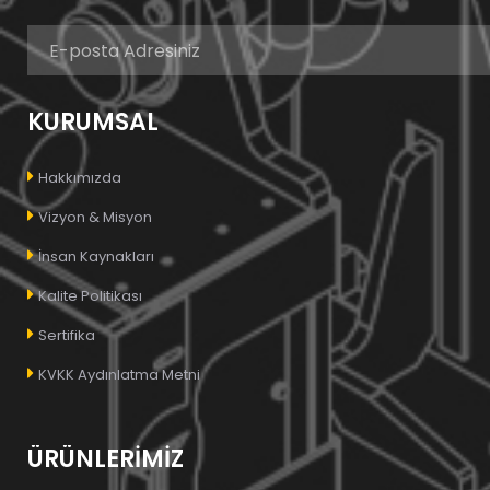
KURUMSAL
Hakkımızda
Vizyon & Misyon
İnsan Kaynakları
Kalite Politikası
Sertifika
KVKK Aydınlatma Metni
ÜRÜNLERİMİZ